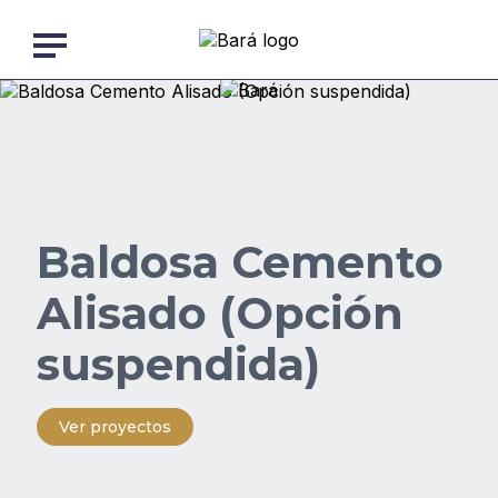
Skip
to
content
Volver
a
Nosotros
la
página
anterior
Productos
Baldosa Cemento
Obras
Alisado (Opción
suspendida)
Descargas
Ver proyectos
Blog