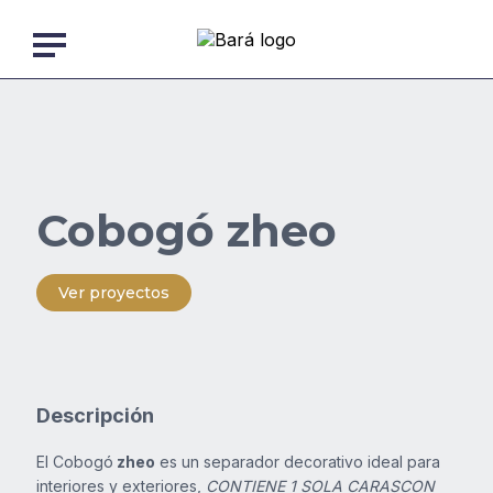
Skip
to
content
Volver
a
Nosotros
la
página
anterior
Productos
Cobogó zheo
Obras
Ver proyectos
Descargas
Descripción
Blog
El Cobogó
zheo
es un separador decorativo ideal para
interiores y exteriores,
CONTIENE 1 SOLA CARASCON