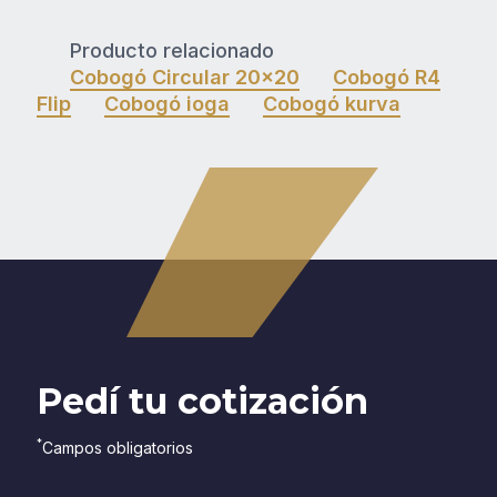
Producto relacionado
Cobogó Circular 20x20
Cobogó R4
Flip
Cobogó ioga
Cobogó kurva
Pedí tu cotización
*
Campos obligatorios