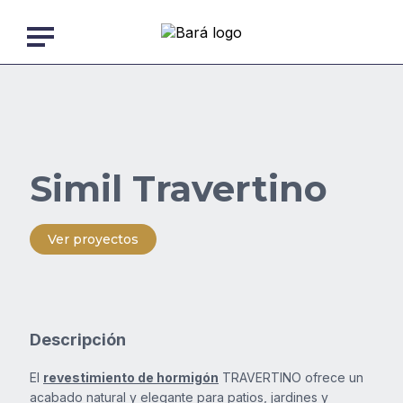
Skip
to
content
Volver
a
Nosotros
la
página
anterior
Productos
Simil Travertino
Obras
Ver proyectos
Descargas
Descripción
Blog
El
revestimiento de hormigón
TRAVERTINO ofrece un
acabado natural y elegante para patios, jardines y