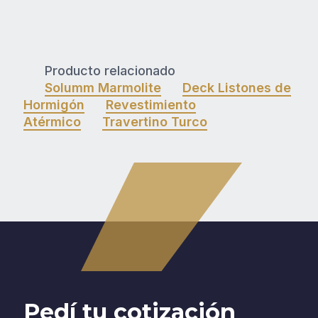
Producto relacionado
Solumm Marmolite
Deck Listones de
Hormigón
Revestimiento
Atérmico
Travertino Turco
Pedí tu cotización