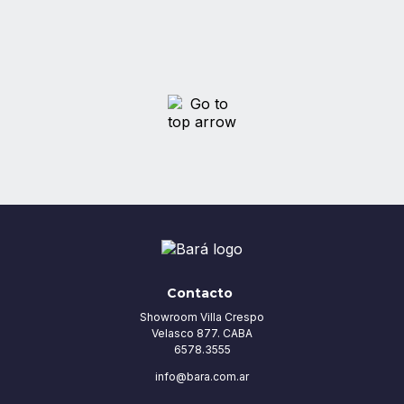
Contacto
Showroom Villa Crespo
Velasco 877. CABA
6578.3555
info@bara.com.ar