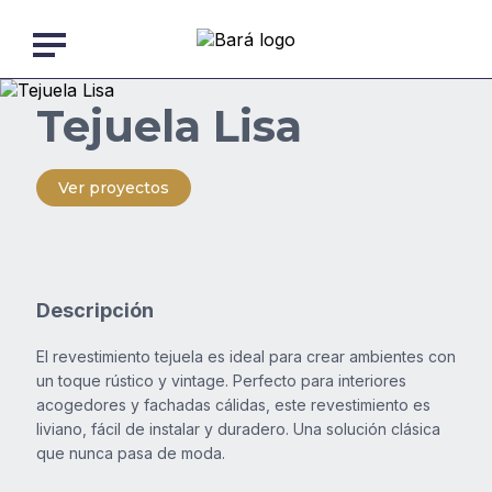
Skip
to
content
Volver
Tejuela Lisa
a
Nosotros
la
página
anterior
Ver proyectos
Productos
Obras
Descripción
Descargas
El revestimiento tejuela es ideal para crear ambientes con
un toque rústico y vintage. Perfecto para interiores
acogedores y fachadas cálidas, este revestimiento es
liviano, fácil de instalar y duradero. Una solución clásica
Blog
que nunca pasa de moda.